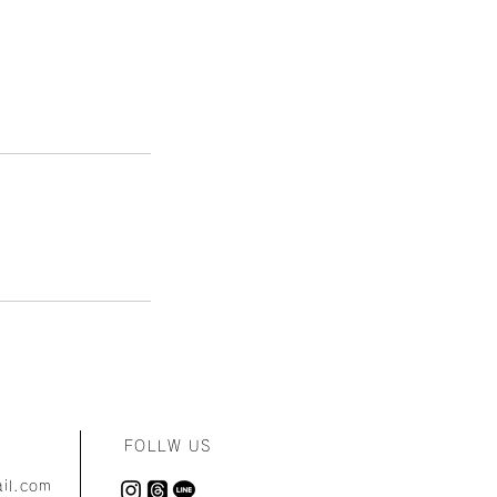
FOLLW
US
il.com