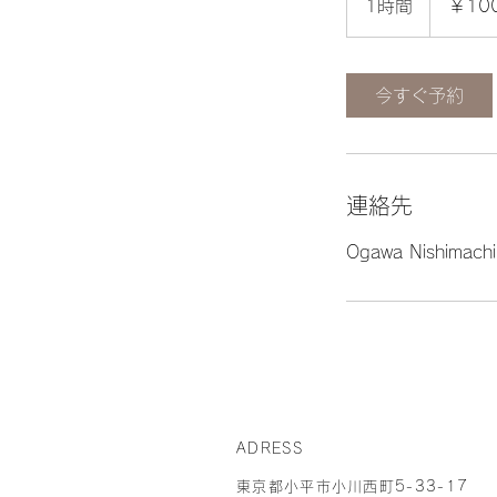
1時間
1
￥10
時
今すぐ予約
連絡先
Ogawa Nishimachi
ADRESS
​東京都小平市小川西町5-33-17