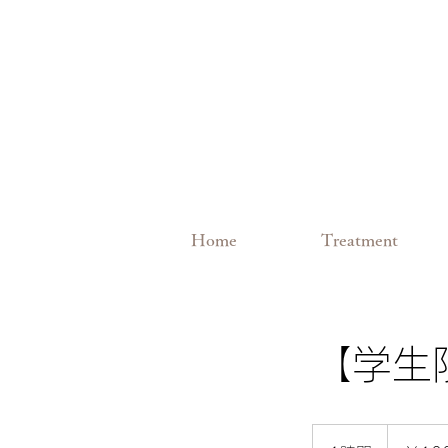
Home
Treatment
【学生
100
円