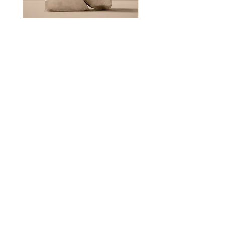
商品名
価格
￥130
ADRESS
​東京都小平市小川西町5-33-17
​西武拝島線 小川駅 徒歩8分
OPEN TIME
営業時間 10：00 － 21:00
​（不定休）
CONTACT
satya.ayurveda.aco@gmail.com
FOLLW
US