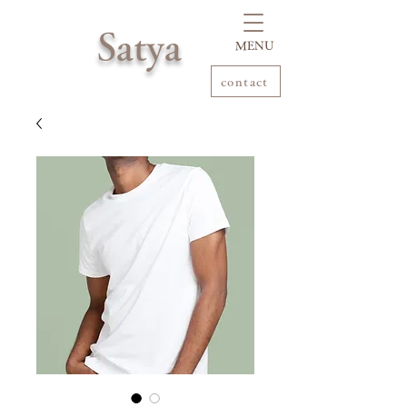
Satya
​MENU
contact