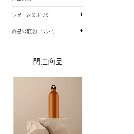
商品の詳細を入力してください。サイ
返品・返金ポリシー
ズ、素材、取扱説明に加え、商品の特
徴やおすすめのポイントなどを説明し
返品・返金ポリシーを入力してくださ
ましょう。
商品の配送について
い。顧客が商品に満足しなかった場合
や、不備があった場合に行う手続きの
配送地域、料金、所要時間、梱包な
手順などを説明しましょう。内容を明
ど、商品の配送に関する情報を入力し
確にすることで顧客からの信頼を獲得
てください。配送情報を明確にするこ
し、安心して商品を購入していただけ
関連商品
とで顧客からの信頼を獲得し、安心し
ます。
て商品を購入していただけます。